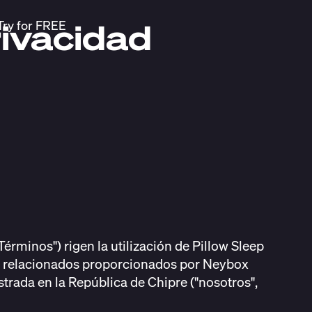
rivacidad
Try for FREE
érminos") rigen la utilización de Pillow Sleep
os relacionados proporcionados por Neybox
istrada en la República de Chipre ("nosotros",