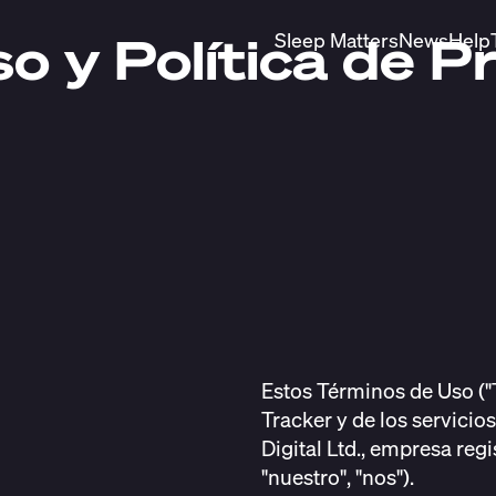
o y Política de P
Sleep Matters
News
Help
Estos Términos de Uso ("T
Tracker y de los servici
Digital Ltd., empresa reg
"nuestro", "nos").